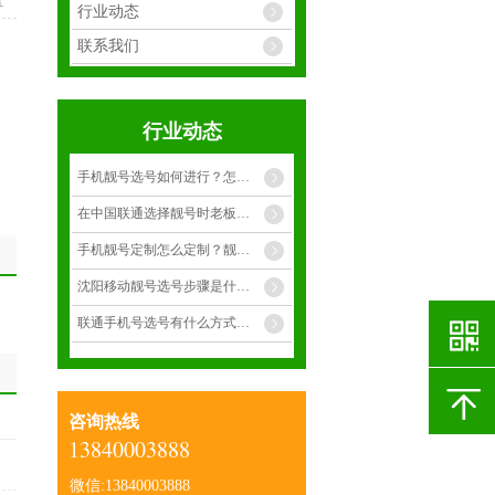
享
行业动态
联系我们
行业动态
手机靓号选号如何进行？怎么才能选择到合适靓号？
在中国联通选择靓号时老板选择什么样的手靓号呢？
手机靓号定制怎么定制？靓号有多少种呢？
沈阳移动靓号选号步骤是什么呢？
联通手机号选号有什么方式呢？
咨询热线
13840003888
微信:13840003888