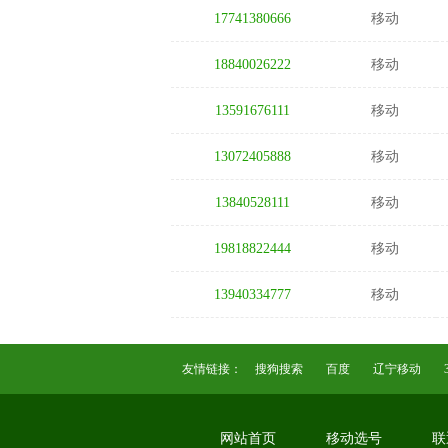
17741380666
移动
18840026222
移动
13591676111
移动
13072405888
移动
13840528111
移动
19818822444
移动
13940334777
移动
友情链接：
搜狗搜索
百度
辽宁移动
网站首页
移动选号
联