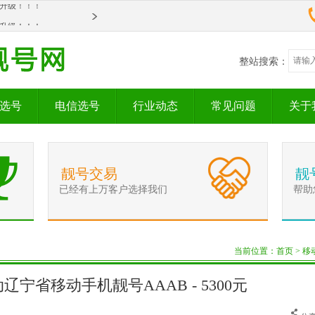
om全新升级！！！
整站搜索：
选号
电信选号
行业动态
常见问题
关于
靓号交易
靓
已经有上万客户选择我们
帮助
当前位置：
首页
>
移
 移动辽宁省移动手机靓号AAAB - 5300元