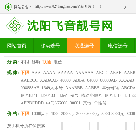
http://www.024lianghao.com全新升级！！！
网站公告：
http://www.024lianghao.com全新升级！！！
网站首页
移动选号
联通选号
电信选号
分 类:
不限
移动
联通
电信
规 律:
不限
AAA
AAAA
AAAAA
AAAAAA
ABCD
ABAB
AABB
AABBCC
AABAAB
40000
ABBA
04000
00000AB
AAAAB
098888AB
1349风水号
AAABBB
AABBB
年份号码
ABCDA
尾号8341
1390400
电信年份号
移动小靓号
尾号1314
13166
ABBBCDDD
中间666666
00001
其他
个性号
价 格:
不限
1000以下
1000-2000元
2000-5000元
5000-8000元
8000
按手机号所在位搜索
-
-