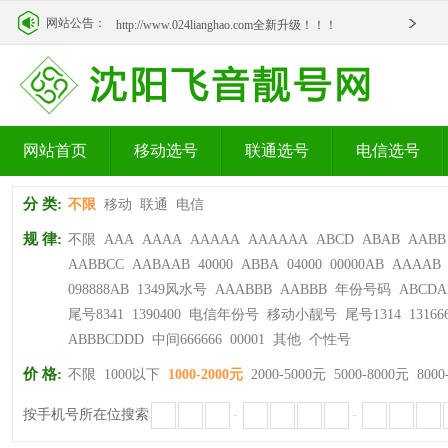
http://www.024lianghao.com全新升级！！！
网站公告：
http://www.024lianghao.com全新升级！！！
网站首页
移动选号
联通选号
电信选号
分 类:
不限
移动
联通
电信
规 律:
不限
AAA
AAAA
AAAAA
AAAAAA
ABCD
ABAB
AABB
AABBCC
AABAAB
40000
ABBA
04000
00000AB
AAAAB
098888AB
1349风水号
AAABBB
AABBB
年份号码
ABCDA
尾号8341
1390400
电信年份号
移动小靓号
尾号1314
13166
ABBBCDDD
中间666666
00001
其他
个性号
价 格:
不限
1000以下
1000-2000元
2000-5000元
5000-8000元
8000
按手机号所在位搜索
-
-