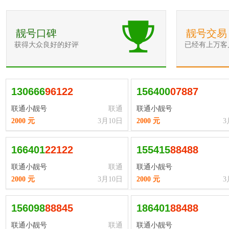
靓号口碑
靓号交易
获得大众良好的好评
已经有上万客
130666
9
6
1
2
2
156400
0
7
8
8
7
联通小靓号
联通
联通小靓号
2000 元
3月10日
2000 元
3
166401
2
2
1
2
2
155415
8
8
4
8
8
联通小靓号
联通
联通小靓号
2000 元
3月10日
2000 元
3
156098
8
8
8
4
5
186401
8
8
4
8
8
联通小靓号
联通
联通小靓号