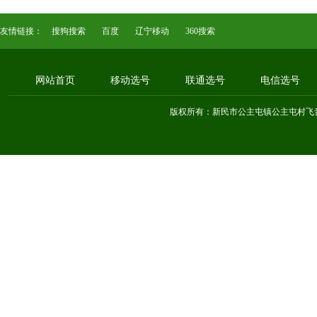
友情链接：
搜狗搜索
百度
辽宁移动
360搜索
网站首页
移动选号
联通选号
电信选号
版权所有：新民市公主屯镇公主屯村飞音