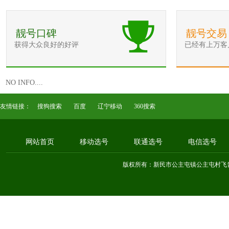
靓号口碑
靓号交易
获得大众良好的好评
已经有上万客
NO INFO....
友情链接：
搜狗搜索
百度
辽宁移动
360搜索
网站首页
移动选号
联通选号
电信选号
版权所有：新民市公主屯镇公主屯村飞音