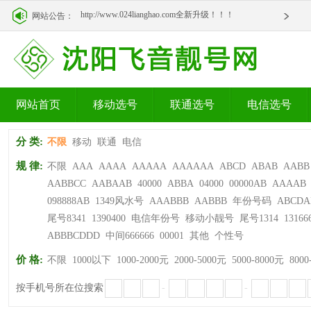
http://www.024lianghao.com全新升级！！！
网站公告：
http://www.024lianghao.com全新升级！！！
网站首页
移动选号
联通选号
电信选号
分 类:
不限
移动
联通
电信
规 律:
不限
AAA
AAAA
AAAAA
AAAAAA
ABCD
ABAB
AABB
AABBCC
AABAAB
40000
ABBA
04000
00000AB
AAAAB
098888AB
1349风水号
AAABBB
AABBB
年份号码
ABCDA
尾号8341
1390400
电信年份号
移动小靓号
尾号1314
13166
ABBBCDDD
中间666666
00001
其他
个性号
价 格:
不限
1000以下
1000-2000元
2000-5000元
5000-8000元
8000
按手机号所在位搜索
-
-