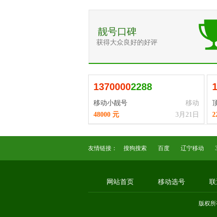
靓号口碑
获得大众良好的好评
1
3
7
0
0
0
0
2288
移动小靓号
移动
48000 元
3月21日
2
友情链接：
搜狗搜索
百度
辽宁移动
网站首页
移动选号
联
版权所