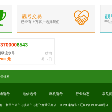
靓号交易
靓
已经有上万客户选择我们
帮助
1
3
7
0
0
0
0
6543
顶级流水号
移动
2000 元
3月12日
360搜索
通选号
电信选号
座机选号
行业动态
常见
有：新民市公主屯镇公主屯村飞音通讯商店 ICP备案编号：
辽ICP备19005440号-1