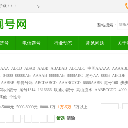
om全新升级！！！
om全新升级！！！
整站搜索：
选号
电信选号
行业动态
常见问题
关于
AAAA
ABCD
ABAB
AABB
ABABAB
ABCABC
中间AAAAA
AAAAB
A
04000
00000AB
AAAAB
88888AB
8888ABC
尾号AA
000B
ABCDE
AABBB
年份号码
ABCDABCD
AAABCCCD
6666AABB
尾号168
步
移动小靓号
尾号1314
1316666
联通小靓号
高山流水
AABBCCDD
4000
其他
个性号
0-5000元
5000-8000元
8000-1万
1万-5万
5万以上
-
筛选
清除
-