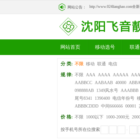
http://www.024lianghao.c
网站公告：
http://www.024lianghao.c
网站首页
移动选号
联通
分 类:
不限
移动
联通
电信
规 律:
不限
AAA
AAAA
AAAAA
AA
AABBCC
AABAAB
40000
ABB
098888AB
1349风水号
AAABBB
尾号8341
1390400
电信年份号
ABBBCDDD
中间666666
00001
价 格:
不限
1000以下
1000-2000元
200
按手机号所在位搜索
-