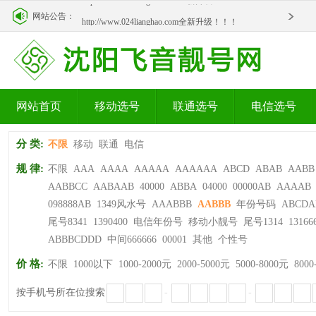
http://www.024lianghao.com全新升级！！！
网站公告：
http://www.024lianghao.com全新升级！！！
网站首页
移动选号
联通选号
电信选号
分 类:
不限
移动
联通
电信
规 律:
不限
AAA
AAAA
AAAAA
AAAAAA
ABCD
ABAB
AABB
AABBCC
AABAAB
40000
ABBA
04000
00000AB
AAAAB
098888AB
1349风水号
AAABBB
AABBB
年份号码
ABCDA
尾号8341
1390400
电信年份号
移动小靓号
尾号1314
13166
ABBBCDDD
中间666666
00001
其他
个性号
价 格:
不限
1000以下
1000-2000元
2000-5000元
5000-8000元
8000
按手机号所在位搜索
-
-