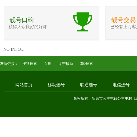
靓号口碑
靓号交易
获得大众良好的好评
已经有上万客
NO INFO....
友情链接：
搜狗搜索
百度
辽宁移动
360搜索
网站首页
移动选号
联通选号
电信选号
版权所有：新民市公主屯镇公主屯村飞音