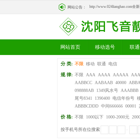
http://www.024lianghao.c
网站公告：
http://www.024lianghao.c
网站首页
移动选号
联通
分 类:
不限
移动
联通
电信
规 律:
不限
AAA
AAAA
AAAAA
AA
AABBCC
AABAAB
40000
ABB
098888AB
1349风水号
AAABBB
尾号8341
1390400
电信年份号
ABBBCDDD
中间666666
00001
价 格:
不限
1000以下
1000-2000元
200
按手机号所在位搜索
-