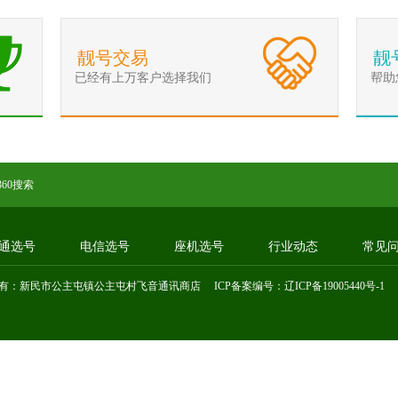
靓号交易
靓
已经有上万客户选择我们
帮助
360搜索
通选号
电信选号
座机选号
行业动态
常见
有：新民市公主屯镇公主屯村飞音通讯商店 ICP备案编号：
辽ICP备19005440号-1