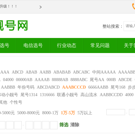
om全新升级！！！
om全新升级！！！
整站搜索：
选号
电信选号
行业动态
常见问题
关于
AAAA
ABCD
ABAB
AABB
ABABAB
ABCABC
中间AAAAA
AAAAB
A
04000
00000AB
AAAAB
88888AB
8888ABC
尾号AA
000B
ABCDE
AABBB
年份号码
ABCDABCD
AAABCCCD
6666AABB
尾号168
步
移动小靓号
尾号1314
1316666
联通小靓号
高山流水
AABBCCDD
4000
其他
个性号
0-5000元
5000-8000元
8000-1万
1万-5万
5万以上
-
筛选
清除
-