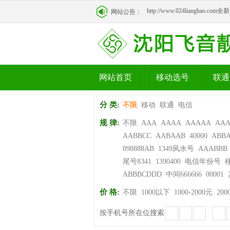
http://www.024lianghao.c
网站公告：
http://www.024lianghao.c
网站首页
移动选号
联通
分 类:
不限
移动
联通
电信
规 律:
不限
AAA
AAAA
AAAAA
AA
AABBCC
AABAAB
40000
ABB
098888AB
1349风水号
AAABBB
尾号8341
1390400
电信年份号
ABBBCDDD
中间666666
00001
价 格:
不限
1000以下
1000-2000元
200
按手机号所在位搜索
-