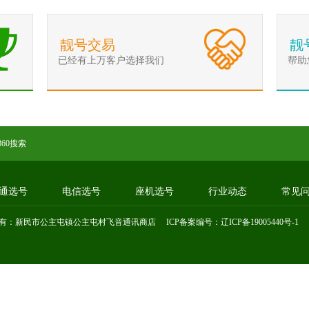
靓号交易
靓
已经有上万客户选择我们
帮助
360搜索
通选号
电信选号
座机选号
行业动态
常见
有：新民市公主屯镇公主屯村飞音通讯商店 ICP备案编号：
辽ICP备19005440号-1