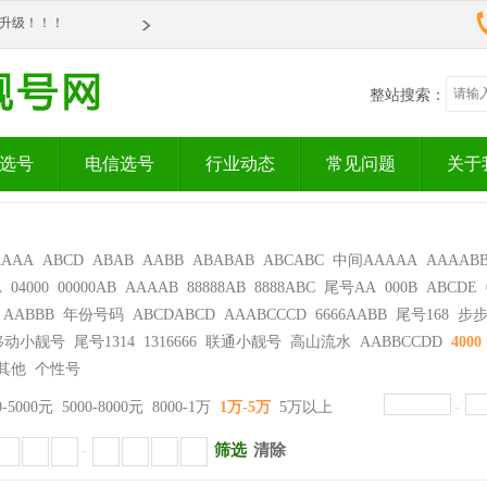
om全新升级！！！
om全新升级！！！
整站搜索：
选号
电信选号
行业动态
常见问题
关于
AAAA
ABCD
ABAB
AABB
ABABAB
ABCABC
中间AAAAA
AAAAB
A
04000
00000AB
AAAAB
88888AB
8888ABC
尾号AA
000B
ABCDE
AABBB
年份号码
ABCDABCD
AAABCCCD
6666AABB
尾号168
步
移动小靓号
尾号1314
1316666
联通小靓号
高山流水
AABBCCDD
4000
其他
个性号
0-5000元
5000-8000元
8000-1万
1万-5万
5万以上
-
筛选
清除
-