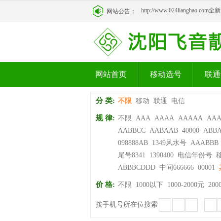
http://www.024lianghao.c
网站公告：
http://www.024lianghao.c
网站首页
移动选号
联通
分 类:
不限
移动
联通
电信
规 律:
不限
AAA
AAAA
AAAAA
AA
AABBCC
AABAAB
40000
ABB
098888AB
1349风水号
AAABBB
尾号8341
1390400
电信年份号
ABBBCDDD
中间666666
00001
价 格:
不限
1000以下
1000-2000元
200
按手机号所在位搜索
-