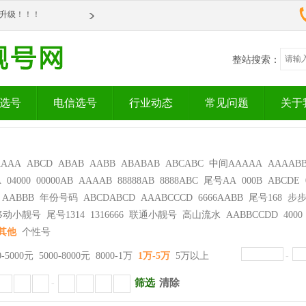
om全新升级！！！
om全新升级！！！
整站搜索：
选号
电信选号
行业动态
常见问题
关于
AAAA
ABCD
ABAB
AABB
ABABAB
ABCABC
中间AAAAA
AAAAB
A
04000
00000AB
AAAAB
88888AB
8888ABC
尾号AA
000B
ABCDE
AABBB
年份号码
ABCDABCD
AAABCCCD
6666AABB
尾号168
步
移动小靓号
尾号1314
1316666
联通小靓号
高山流水
AABBCCDD
4000
其他
个性号
0-5000元
5000-8000元
8000-1万
1万-5万
5万以上
-
筛选
清除
-