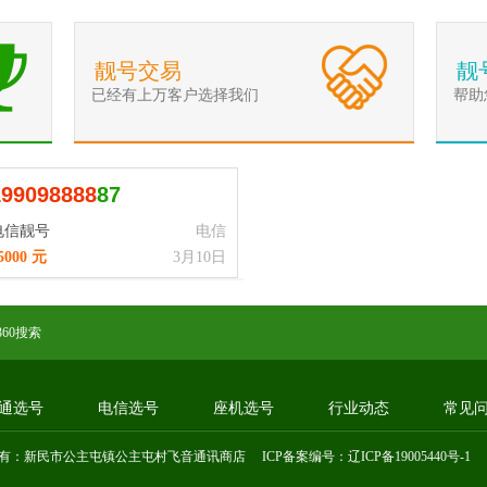
靓号交易
靓
已经有上万客户选择我们
帮助
1
9
9
0
9
8
8
8
8
87
电信靓号
电信
5000 元
3月10日
360搜索
通选号
电信选号
座机选号
行业动态
常见
有：新民市公主屯镇公主屯村飞音通讯商店 ICP备案编号：
辽ICP备19005440号-1