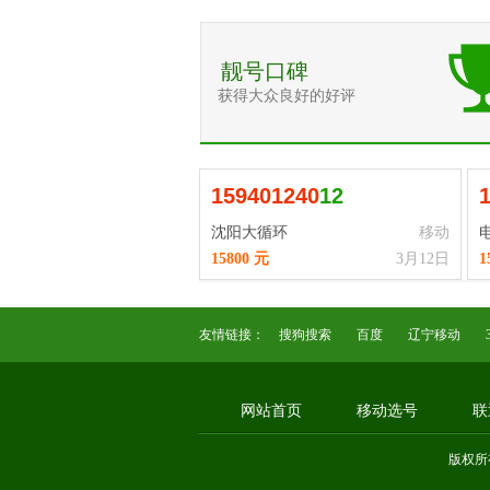
靓号口碑
获得大众良好的好评
1
5
9
4
0
1
2
4
0
12
沈阳大循环
移动
15800 元
3月12日
1
友情链接：
搜狗搜索
百度
辽宁移动
网站首页
移动选号
联
版权所