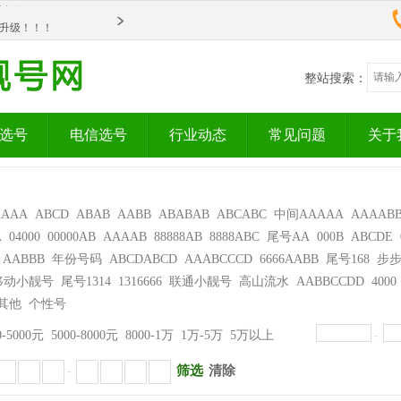
om全新升级！！！
om全新升级！！！
整站搜索：
选号
电信选号
行业动态
常见问题
关于
AAAA
ABCD
ABAB
AABB
ABABAB
ABCABC
中间AAAAA
AAAAB
A
04000
00000AB
AAAAB
88888AB
8888ABC
尾号AA
000B
ABCDE
AABBB
年份号码
ABCDABCD
AAABCCCD
6666AABB
尾号168
步
移动小靓号
尾号1314
1316666
联通小靓号
高山流水
AABBCCDD
4000
其他
个性号
0-5000元
5000-8000元
8000-1万
1万-5万
5万以上
-
筛选
清除
-