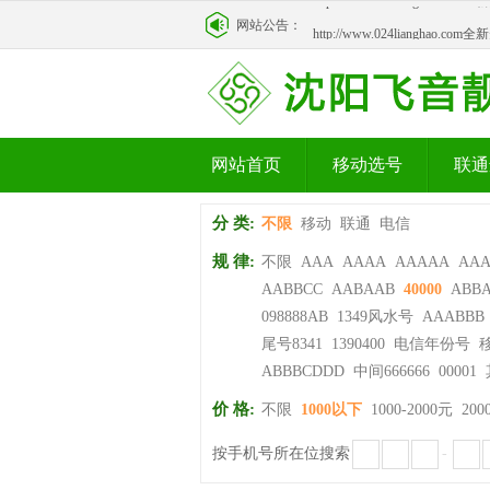
http://www.024lianghao.c
网站公告：
http://www.024lianghao.c
网站首页
移动选号
联通
分 类:
不限
移动
联通
电信
规 律:
不限
AAA
AAAA
AAAAA
AA
AABBCC
AABAAB
40000
ABB
098888AB
1349风水号
AAABBB
尾号8341
1390400
电信年份号
ABBBCDDD
中间666666
00001
价 格:
不限
1000以下
1000-2000元
200
按手机号所在位搜索
-