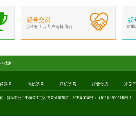
靓号交易
靓
已经有上万客户选择我们
帮助
360搜索
通选号
电信选号
座机选号
行业动态
常见
有：新民市公主屯镇公主屯村飞音通讯商店 ICP备案编号：
辽ICP备19005440号-1