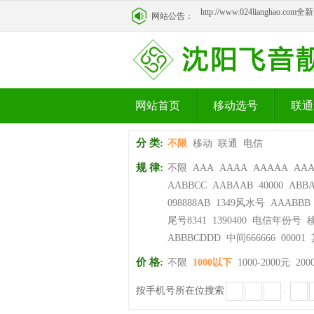
http://www.024lianghao.c
网站公告：
http://www.024lianghao.c
网站首页
移动选号
联通
分 类:
不限
移动
联通
电信
规 律:
不限
AAA
AAAA
AAAAA
AA
AABBCC
AABAAB
40000
ABB
098888AB
1349风水号
AAABBB
尾号8341
1390400
电信年份号
ABBBCDDD
中间666666
00001
价 格:
不限
1000以下
1000-2000元
200
按手机号所在位搜索
-