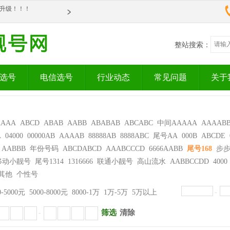
om全新升级！！！
om全新升级！！！
整站搜索：
选号
电信选号
行业动态
常见问题
关于
AAAA
ABCD
ABAB
AABB
ABABAB
ABCABC
中间AAAAA
AAAAB
A
04000
00000AB
AAAAB
88888AB
8888ABC
尾号AA
000B
ABCDE
AABBB
年份号码
ABCDABCD
AAABCCCD
6666AABB
尾号168
步
移动小靓号
尾号1314
1316666
联通小靓号
高山流水
AABBCCDD
4000
其他
个性号
0-5000元
5000-8000元
8000-1万
1万-5万
5万以上
-
筛选
清除
-