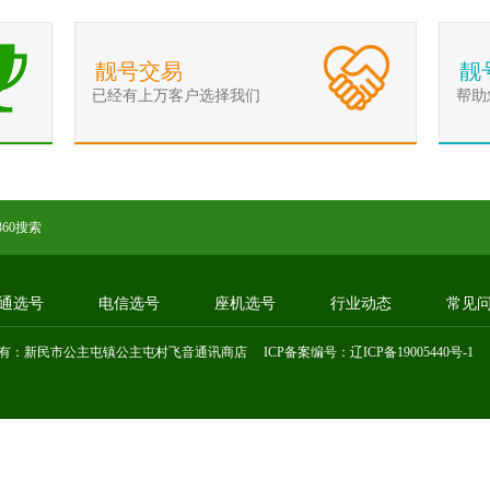
靓号交易
靓
已经有上万客户选择我们
帮助
360搜索
通选号
电信选号
座机选号
行业动态
常见
有：新民市公主屯镇公主屯村飞音通讯商店 ICP备案编号：
辽ICP备19005440号-1