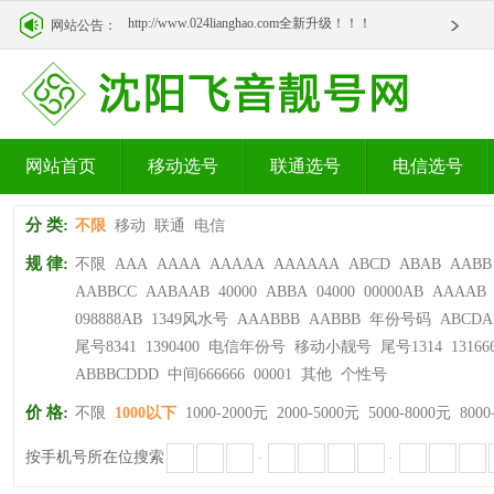
http://www.024lianghao.com全新升级！！！
网站公告：
http://www.024lianghao.com全新升级！！！
网站首页
移动选号
联通选号
电信选号
分 类:
不限
移动
联通
电信
规 律:
不限
AAA
AAAA
AAAAA
AAAAAA
ABCD
ABAB
AABB
AABBCC
AABAAB
40000
ABBA
04000
00000AB
AAAAB
098888AB
1349风水号
AAABBB
AABBB
年份号码
ABCDA
尾号8341
1390400
电信年份号
移动小靓号
尾号1314
13166
ABBBCDDD
中间666666
00001
其他
个性号
价 格:
不限
1000以下
1000-2000元
2000-5000元
5000-8000元
8000
按手机号所在位搜索
-
-