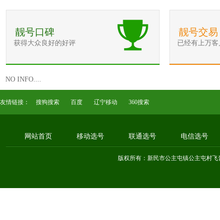
靓号口碑
靓号交易
获得大众良好的好评
已经有上万客
NO INFO....
友情链接：
搜狗搜索
百度
辽宁移动
360搜索
网站首页
移动选号
联通选号
电信选号
版权所有：新民市公主屯镇公主屯村飞音