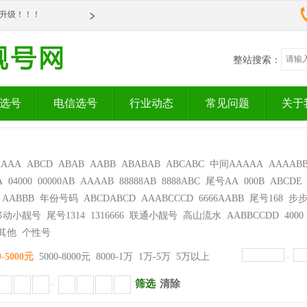
om全新升级！！！
om全新升级！！！
整站搜索：
选号
电信选号
行业动态
常见问题
关于
AAAA
ABCD
ABAB
AABB
ABABAB
ABCABC
中间AAAAA
AAAAB
A
04000
00000AB
AAAAB
88888AB
8888ABC
尾号AA
000B
ABCDE
AABBB
年份号码
ABCDABCD
AAABCCCD
6666AABB
尾号168
步
移动小靓号
尾号1314
1316666
联通小靓号
高山流水
AABBCCDD
4000
其他
个性号
0-5000元
5000-8000元
8000-1万
1万-5万
5万以上
-
筛选
清除
-