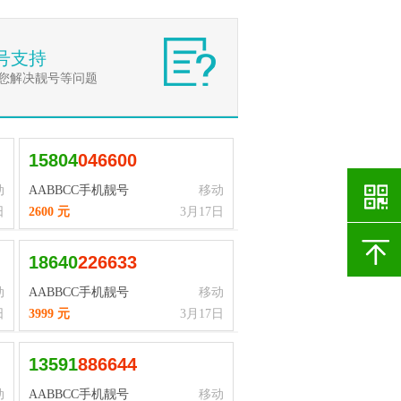
号支持
您解决靓号等问题
15804
0
4
6
6
0
0
动
AABBCC手机靓号
移动
日
2600 元
3月17日
18640
2
2
6
6
3
3
动
AABBCC手机靓号
移动
日
3999 元
3月17日
13591
8
8
6
6
4
4
动
AABBCC手机靓号
移动