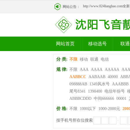
http://www.024lianghao.c
网站公告：
http://www.024lianghao.c
网站首页
移动选号
联通
分 类:
不限
移动
联通
电信
规 律:
不限
AAA
AAAA
AAAAA
AA
AABBCC
AABAAB
40000
ABB
098888AB
1349风水号
AAABBB
尾号8341
1390400
电信年份号
ABBBCDDD
中间666666
00001
价 格:
不限
1000以下
1000-2000元
200
按手机号所在位搜索
-