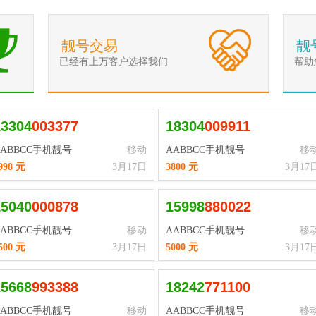
靓号交易
靓
已经有上万客户选择我们
帮助
13304
0
0
3
3
7
7
18304
0
0
9
9
1
1
AABBCC手机靓号
移动
AABBCC手机靓号
移
998 元
3月17日
3800 元
3月17
15040
0
0
0
8
7
8
15998
8
8
0
0
2
2
AABBCC手机靓号
移动
AABBCC手机靓号
移
500 元
3月17日
5000 元
3月17
15668
9
9
3
3
8
8
18242
7
7
1
1
0
0
AABBCC手机靓号
移动
AABBCC手机靓号
移