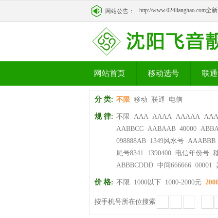
http://www.024lianghao.c
网站公告：
http://www.024lianghao.c
网站首页
移动选号
联通
分 类:
不限
移动
联通
电信
规 律:
不限
AAA
AAAA
AAAAA
AA
AABBCC
AABAAB
40000
ABB
098888AB
1349风水号
AAABBB
尾号8341
1390400
电信年份号
ABBBCDDD
中间666666
00001
价 格:
不限
1000以下
1000-2000元
200
按手机号所在位搜索
-