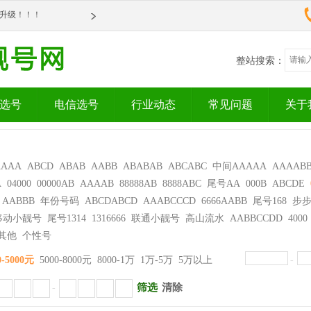
om全新升级！！！
om全新升级！！！
整站搜索：
选号
电信选号
行业动态
常见问题
关于
AAAA
ABCD
ABAB
AABB
ABABAB
ABCABC
中间AAAAA
AAAAB
A
04000
00000AB
AAAAB
88888AB
8888ABC
尾号AA
000B
ABCDE
AABBB
年份号码
ABCDABCD
AAABCCCD
6666AABB
尾号168
步
移动小靓号
尾号1314
1316666
联通小靓号
高山流水
AABBCCDD
4000
其他
个性号
0-5000元
5000-8000元
8000-1万
1万-5万
5万以上
-
筛选
清除
-