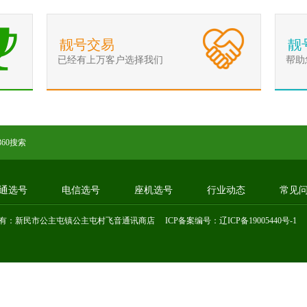
靓号交易
靓
已经有上万客户选择我们
帮助
360搜索
通选号
电信选号
座机选号
行业动态
常见
有：新民市公主屯镇公主屯村飞音通讯商店 ICP备案编号：
辽ICP备19005440号-1