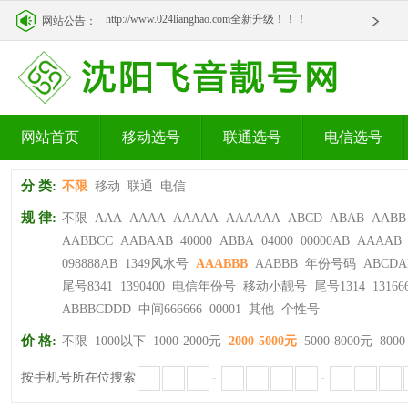
http://www.024lianghao.com全新升级！！！
网站公告：
http://www.024lianghao.com全新升级！！！
网站首页
移动选号
联通选号
电信选号
分 类:
不限
移动
联通
电信
规 律:
不限
AAA
AAAA
AAAAA
AAAAAA
ABCD
ABAB
AABB
AABBCC
AABAAB
40000
ABBA
04000
00000AB
AAAAB
098888AB
1349风水号
AAABBB
AABBB
年份号码
ABCDA
尾号8341
1390400
电信年份号
移动小靓号
尾号1314
13166
ABBBCDDD
中间666666
00001
其他
个性号
价 格:
不限
1000以下
1000-2000元
2000-5000元
5000-8000元
8000
按手机号所在位搜索
-
-