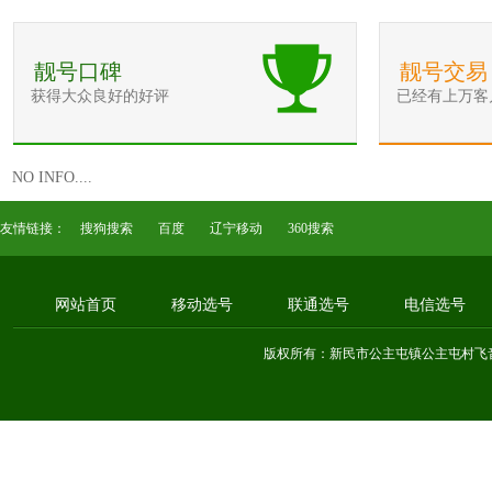
靓号口碑
靓号交易
获得大众良好的好评
已经有上万客
NO INFO....
友情链接：
搜狗搜索
百度
辽宁移动
360搜索
网站首页
移动选号
联通选号
电信选号
版权所有：新民市公主屯镇公主屯村飞音