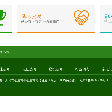
靓号交易
靓
已经有上万客户选择我们
帮助
360搜索
通选号
电信选号
座机选号
行业动态
常见
有：新民市公主屯镇公主屯村飞音通讯商店 ICP备案编号：
辽ICP备19005440号-1