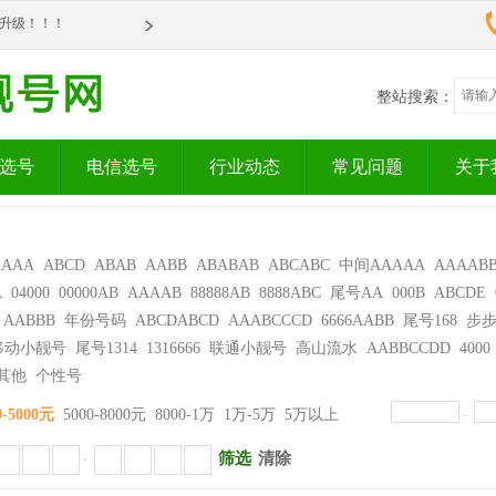
om全新升级！！！
om全新升级！！！
整站搜索：
选号
电信选号
行业动态
常见问题
关于
AAAA
ABCD
ABAB
AABB
ABABAB
ABCABC
中间AAAAA
AAAAB
A
04000
00000AB
AAAAB
88888AB
8888ABC
尾号AA
000B
ABCDE
AABBB
年份号码
ABCDABCD
AAABCCCD
6666AABB
尾号168
步
移动小靓号
尾号1314
1316666
联通小靓号
高山流水
AABBCCDD
4000
其他
个性号
0-5000元
5000-8000元
8000-1万
1万-5万
5万以上
-
筛选
清除
-