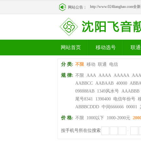
http://www.024lianghao.c
网站公告：
http://www.024lianghao.c
网站首页
移动选号
联通
分 类:
不限
移动
联通
电信
规 律:
不限
AAA
AAAA
AAAAA
AA
AABBCC
AABAAB
40000
ABB
098888AB
1349风水号
AAABBB
尾号8341
1390400
电信年份号
ABBBCDDD
中间666666
00001
价 格:
不限
1000以下
1000-2000元
200
按手机号所在位搜索
-