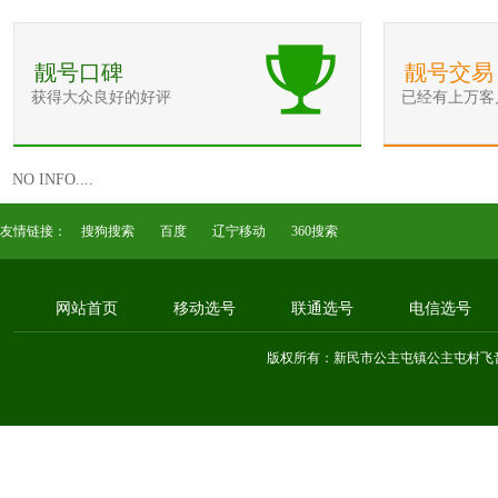
靓号口碑
靓号交易
获得大众良好的好评
已经有上万客
NO INFO....
友情链接：
搜狗搜索
百度
辽宁移动
360搜索
网站首页
移动选号
联通选号
电信选号
版权所有：新民市公主屯镇公主屯村飞音