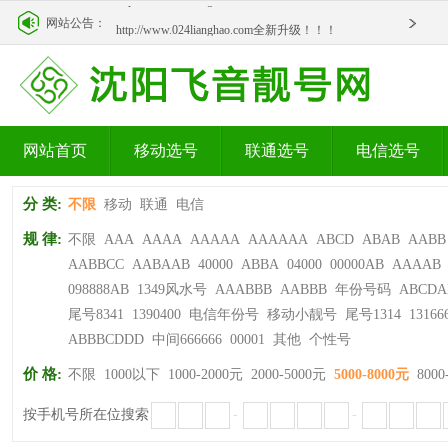
http://www.024lianghao.com全新升级！！！
网站公告：
http://www.024lianghao.com全新升级！！！
网站首页
移动选号
联通选号
电信选号
分 类:
不限
移动
联通
电信
规 律:
不限
AAA
AAAA
AAAAA
AAAAAA
ABCD
ABAB
AABB
AABBCC
AABAAB
40000
ABBA
04000
00000AB
AAAAB
098888AB
1349风水号
AAABBB
AABBB
年份号码
ABCDA
尾号8341
1390400
电信年份号
移动小靓号
尾号1314
13166
ABBBCDDD
中间666666
00001
其他
个性号
价 格:
不限
1000以下
1000-2000元
2000-5000元
5000-8000元
8000
按手机号所在位搜索
-
-