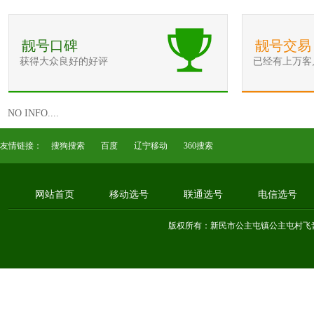
靓号口碑
靓号交易
获得大众良好的好评
已经有上万客
NO INFO....
友情链接：
搜狗搜索
百度
辽宁移动
360搜索
网站首页
移动选号
联通选号
电信选号
版权所有：新民市公主屯镇公主屯村飞音