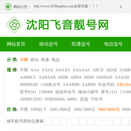
http://www.024lianghao.com全新升级！！！
网站公告：
http://www.024lianghao.com全新升级！！！
网站首页
移动选号
联通选号
电信选号
分 类:
不限
移动
联通
电信
规 律:
不限
AAA
AAAA
AAAAA
AAAAAA
ABCD
ABAB
AABB
AABBCC
AABAAB
40000
ABBA
04000
00000AB
AAAAB
098888AB
1349风水号
AAABBB
AABBB
年份号码
ABCDA
尾号8341
1390400
电信年份号
移动小靓号
尾号1314
13166
ABBBCDDD
中间666666
00001
其他
个性号
价 格:
不限
1000以下
1000-2000元
2000-5000元
5000-8000元
8000
按手机号所在位搜索
-
-