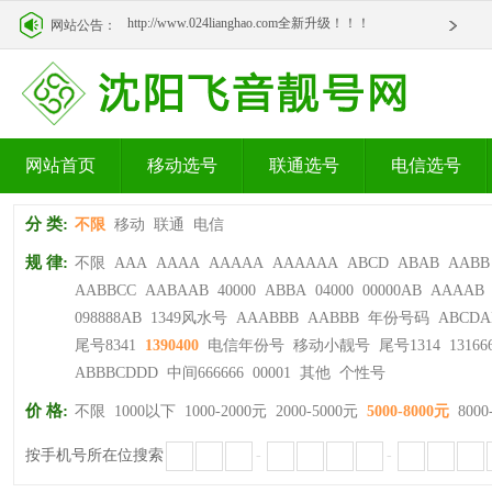
http://www.024lianghao.com全新升级！！！
网站公告：
http://www.024lianghao.com全新升级！！！
网站首页
移动选号
联通选号
电信选号
分 类:
不限
移动
联通
电信
规 律:
不限
AAA
AAAA
AAAAA
AAAAAA
ABCD
ABAB
AABB
AABBCC
AABAAB
40000
ABBA
04000
00000AB
AAAAB
098888AB
1349风水号
AAABBB
AABBB
年份号码
ABCDA
尾号8341
1390400
电信年份号
移动小靓号
尾号1314
13166
ABBBCDDD
中间666666
00001
其他
个性号
价 格:
不限
1000以下
1000-2000元
2000-5000元
5000-8000元
8000
按手机号所在位搜索
-
-