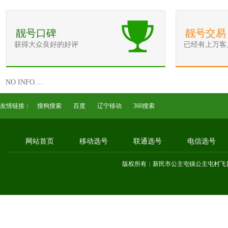
靓号口碑
靓号交易
获得大众良好的好评
已经有上万客
NO INFO....
友情链接：
搜狗搜索
百度
辽宁移动
360搜索
网站首页
移动选号
联通选号
电信选号
版权所有：新民市公主屯镇公主屯村飞音