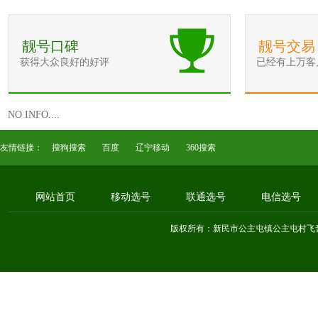
靓号口碑
靓号交易
获得大众良好的好评
已经有上万客
NO INFO....
友情链接：
搜狗搜索
百度
辽宁移动
360搜索
网站首页
移动选号
联通选号
电信选号
版权所有：新民市公主屯镇公主屯村飞音