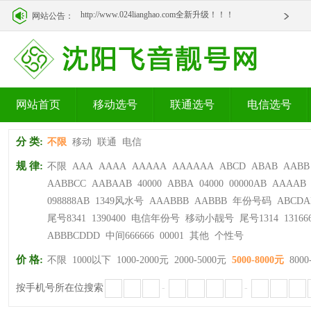
http://www.024lianghao.com全新升级！！！
网站公告：
http://www.024lianghao.com全新升级！！！
网站首页
移动选号
联通选号
电信选号
分 类:
不限
移动
联通
电信
规 律:
不限
AAA
AAAA
AAAAA
AAAAAA
ABCD
ABAB
AABB
AABBCC
AABAAB
40000
ABBA
04000
00000AB
AAAAB
098888AB
1349风水号
AAABBB
AABBB
年份号码
ABCDA
尾号8341
1390400
电信年份号
移动小靓号
尾号1314
13166
ABBBCDDD
中间666666
00001
其他
个性号
价 格:
不限
1000以下
1000-2000元
2000-5000元
5000-8000元
8000
按手机号所在位搜索
-
-