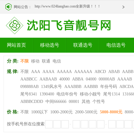
http://www.024lianghao.com全新升级！！！
网站公告：
http://www.024lianghao.com全新升级！！！
网站首页
移动选号
联通选号
电信选号
分 类:
不限
移动
联通
电信
规 律:
不限
AAA
AAAA
AAAAA
AAAAAA
ABCD
ABAB
AABB
AABBCC
AABAAB
40000
ABBA
04000
00000AB
AAAAB
098888AB
1349风水号
AAABBB
AABBB
年份号码
ABCDA
尾号8341
1390400
电信年份号
移动小靓号
尾号1314
13166
ABBBCDDD
中间666666
00001
其他
个性号
价 格:
不限
1000以下
1000-2000元
2000-5000元
5000-8000元
8000
按手机号所在位搜索
-
-