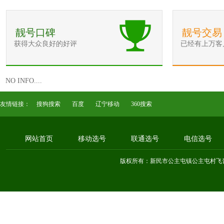
靓号口碑
靓号交易
获得大众良好的好评
已经有上万客
NO INFO....
友情链接：
搜狗搜索
百度
辽宁移动
360搜索
网站首页
移动选号
联通选号
电信选号
版权所有：新民市公主屯镇公主屯村飞音