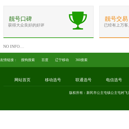
靓号口碑
靓号交易
获得大众良好的好评
已经有上万客
NO INFO....
友情链接：
搜狗搜索
百度
辽宁移动
360搜索
网站首页
移动选号
联通选号
电信选号
版权所有：新民市公主屯镇公主屯村飞音