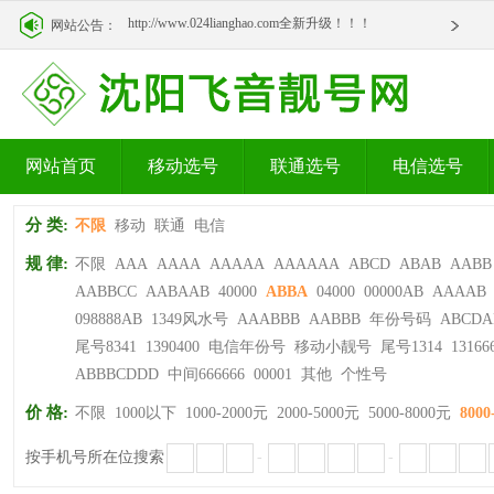
http://www.024lianghao.com全新升级！！！
网站公告：
http://www.024lianghao.com全新升级！！！
网站首页
移动选号
联通选号
电信选号
分 类:
不限
移动
联通
电信
规 律:
不限
AAA
AAAA
AAAAA
AAAAAA
ABCD
ABAB
AABB
AABBCC
AABAAB
40000
ABBA
04000
00000AB
AAAAB
098888AB
1349风水号
AAABBB
AABBB
年份号码
ABCDA
尾号8341
1390400
电信年份号
移动小靓号
尾号1314
13166
ABBBCDDD
中间666666
00001
其他
个性号
价 格:
不限
1000以下
1000-2000元
2000-5000元
5000-8000元
8000
按手机号所在位搜索
-
-